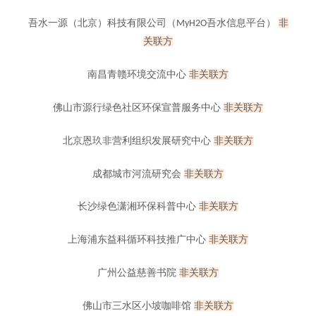
吾水一源（北京）科技有限公司（
吾水信息平台）
非
MyH2O
关联方
南昌青赣环境交流中心
非
关联方
佛山市源行绿色社区环保宣普服务中心
非
关联方
北京恩玖非营利组织发展研究中心
非
关联方
成都城市河流研究会
非
关联方
长沙绿色潇湘环保科普中心
非
关联方
上海浦东益科循环科技推广中心
非
关联方
广州公益慈善书院
非
关联方
佛山市三水区小坡咖啡馆
非
关联方