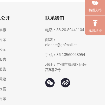
捐赠支持
息公开
联系我们
年报
电话：86-20-89441104
返回顶部
公示
邮箱：
qianhe@ghfmail.cn
公示
手机：86-13560048954
报告
地址：广州市海珠区怡乐
报告
路5巷2号
党建
制度
公示