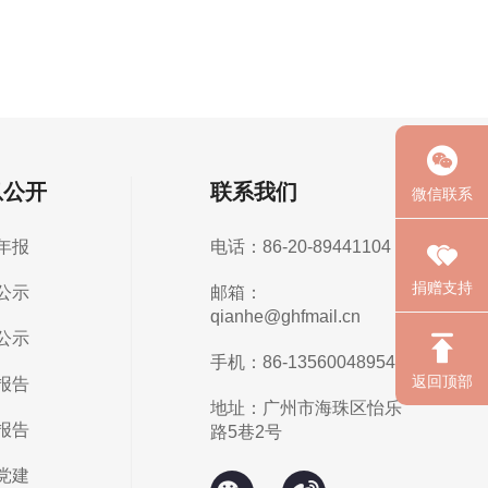
息公开
联系我们
微信联系
年报
电话：86-20-89441104
捐赠支持
公示
邮箱：
qianhe@ghfmail.cn
公示
手机：86-13560048954
返回顶部
报告
地址：广州市海珠区怡乐
报告
路5巷2号
党建