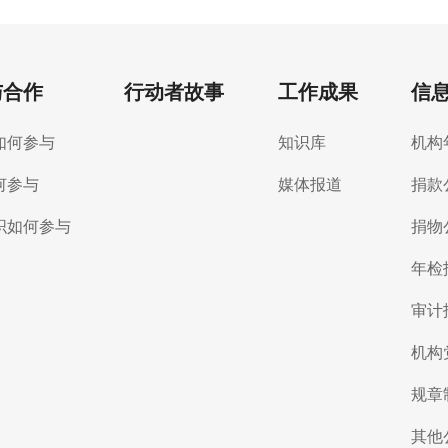
与合作
行动者故事
工作成果
信
如何参与
知识库
机构
何参与
媒体报道
捐款
织如何参与
捐物
年检
审计
机构
规章
其他