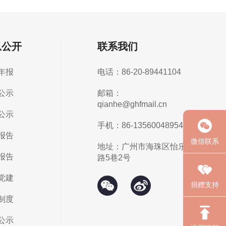
息公开
联系我们
年报
电话：86-20-89441104
公示
邮箱：
qianhe@ghfmail.cn
公示
手机：86-13560048954
报告
微信联系
地址：广州市海珠区怡乐
报告
路5巷2号
党建
捐赠支持
制度
公示