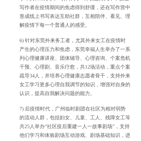
写作者在疫情期间的焦虑得到舒缓，还在写作营中
形成线上书写表达互助社群，互相陪伴、看见、理
解疫情下每一个普通人的感受。
6)
针对东莞外来务工者，尤其外来女工在疫情时
产生的心理压力和焦虑，东莞幸福人生举办了一系
列心理健康讲座、团体辅导、心理咨询、个案危机
干预、心理剧、音乐疗愈，共
12场活动，重点个案
疏导34人，并
培养心理健康志愿者骨干
，支持外来
女工学习更多心理自我调节的知识，
增强对自身的
认识
，提高
自我解决问题的能力
。
7)
后疫情时代，广州临时剧团在社区为相对弱势
的流动人群，包括妇女、儿童、工人、残障女工等
共
25人举办“社区疫后重建一人一故事剧场”，支持
他们学习和体验剧场互动游戏、剧场基础知识，进