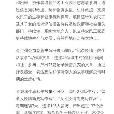
和困难，协作者培育
29名
工业园区
志愿者
参与，通
过信息知识救援、防护物资救援、生计救援，支持
农民工的生存和健康得到保障。项目还针对农民工
及其子女的需求评估报告将传递给政府和社会相关
部门，持续性、系统性地介入，以支持农民工家庭
更持续地生存与发展，有尊严地行走在大地上。
4)
广州公益慈善书院开展为期
5天“记录疫情下的生
活故事”写作营文章，连接43位城中村的社区妈妈
和社工参与，产出75篇记录疫情真实的文章，通过
抒发感受、表达想法和倾听别人的故事缓解疫情时
期的焦虑心情。
5)
游猪生态和平故事小分队，举行
2期写作营，“普
通人疫情简史写作营”、“女性疫情简史写作营”，
每期连续7天，连接105人参与，产出超过132个故
事，共50.3万字。写作作为一种表达方式，不仅让