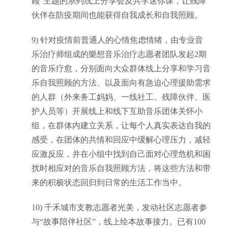
顾”主题的系列线上分享会及共学迷你课，让残障
伙伴在
防疫期间也能获得自我成长和自我照顾
。
9)
针对疫情前普通人的心情焦虑情绪，由专业音
乐治疗师组成的樂想音乐治疗志愿者团队发起
2期
的音乐疗愈，分别面向大众群体线上分享和学习音
乐自我照顾的方法、以及面向有急迫心理援助需求
的人群（外来务工妈妈、一线社工、残障伙伴、医
护人员等）开展线上和线下互助音乐团体关怀小
组，在群体内建立关系，让每个人真实表达自我的
感受，在团体的共情和回应中缓解心理压力，减轻
应激反应，并在小组中找到自己面对心理危机和困
扰时相应对的音乐自我照顾方法，将这些方法和带
来的积极状态回归到日常的生活工作当中。
10)
千禾城市支教志愿者光美，发动社区志愿者参
与
“故事陪伴社区”，线上绘本故事接力。已有100