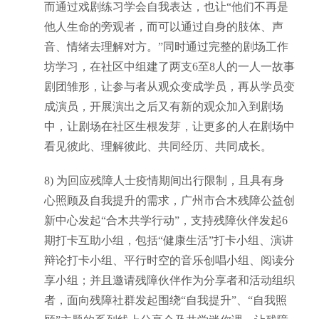
而通过戏剧练习学会自我表达，也让“他们不再是
他人生命的旁观者，而可以通过自身的肢体、声
音、情绪去理解对方。”同时通过完整的剧场工作
坊学习，在社区中
组建
了
两支
6
至
8人的一人一故事
剧团雏形
，让参与者从观众变成学员，再从学员变
成演员，开展演出之后又有新的观众加入到剧场
中，让剧场在社区生根发芽，让更多的人在剧场中
看见彼此、理解彼此、共同经历、共同成长。
8)
为回应残障人士疫情期间出行限制，且具有身
心照顾及自我提升的需求，广州市合木残障公益创
新中心发起
“合木共学行动”，支持残障伙伴发起6
期打卡互助小组，包括“健康生活”打卡小组、演讲
辩论打卡小组、平行时空的音乐创唱小组、阅读分
享小组；并且邀请残障伙伴作为分享者和活动组织
者，面向残障社群发起围绕“自我提升”、“自我照